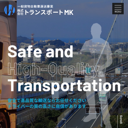
メ
MENU
ニ
ュ
ー
Scroll